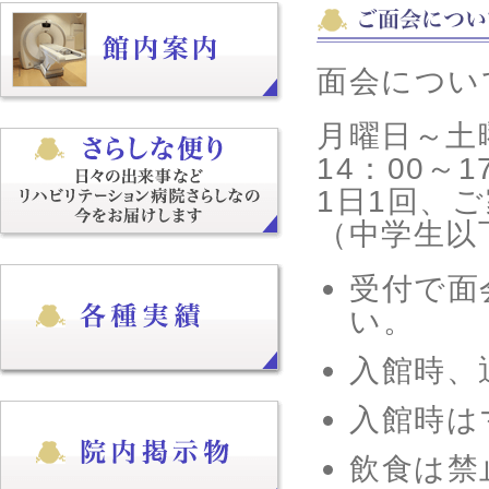
面会につい
月曜日～土
14：00～
1日1回、
（中学生以
受付で面
い。
入館時、
入館時は
飲食は禁