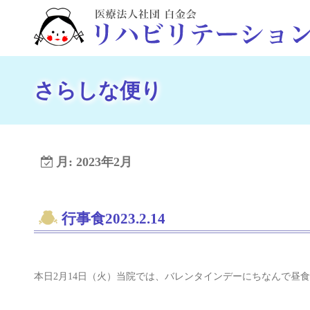
コ
ン
テ
ン
ツ
さらしな便り
へ
ス
キ
ッ
月:
2023年2月
プ
行事食2023.2.14
本日2月14日（火）当院では、バレンタインデーにちなんで昼