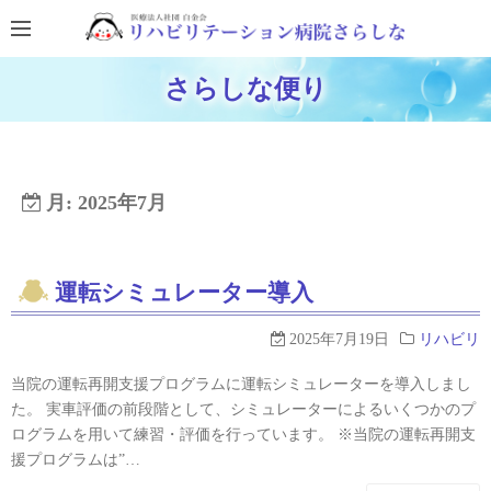
コ
ン
テ
ホームページに戻る
さらしな便り
ン
ブログTOPに戻る
ツ
へ
ス
月:
2025年7月
キ
ッ
プ
運転シミュレーター導入
2025年7月19日
リハビリ
当院の運転再開支援プログラムに運転シミュレーターを導入しまし
た。 実車評価の前段階として、シミュレーターによるいくつかのプ
ログラムを用いて練習・評価を行っています。 ※当院の運転再開支
援プログラムは”…