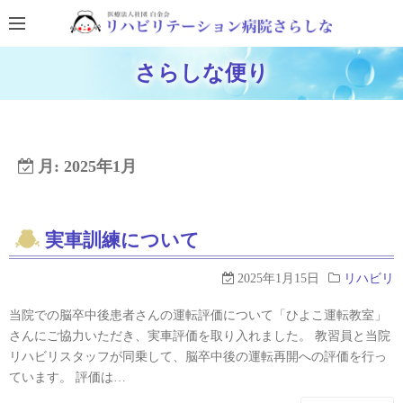
コ
ン
テ
ホームページに戻る
さらしな便り
ン
ブログTOPに戻る
ツ
へ
ス
月:
2025年1月
キ
ッ
プ
実車訓練について
2025年1月15日
リハビリ
当院での脳卒中後患者さんの運転評価について「ひよこ運転教室」
さんにご協力いただき、実車評価を取り入れました。 教習員と当院
リハビリスタッフが同乗して、脳卒中後の運転再開への評価を行っ
ています。 評価は…