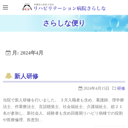
コ
ン
テ
ホームページに戻る
さらしな便り
ン
ブログTOPに戻る
ツ
へ
ス
月:
2024年4月
キ
ッ
プ
新人研修
2024年4月15日
研修
当院で新人研修を行いました。 ３月入職者も含め、看護師、理学療
法士、作業療法士、言語聴覚士、社会福祉士、介護福祉士、総２１
名が参加し、新社会人、経験者も含め回復期リハビリ病棟での役割
や医療倫理、疾患別…