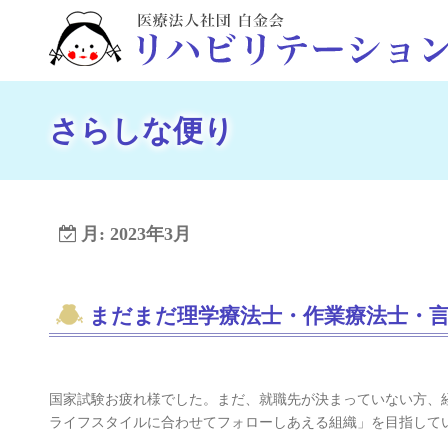
コ
ン
テ
ン
ツ
さらしな便り
へ
ス
キ
ッ
月:
2023年3月
プ
まだまだ理学療法士・作業療法士・
国家試験お疲れ様でした。まだ、就職先が決まっていない方、
ライフスタイルに合わせてフォローしあえる組織」を目指してい