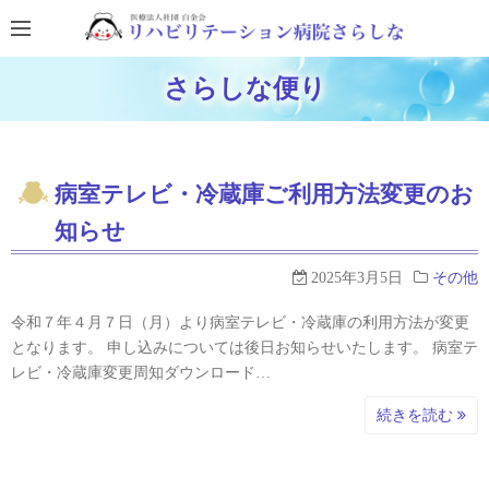
コ
ン
テ
ホームページに戻る
さらしな便り
ン
ブログTOPに戻る
ツ
へ
ス
病室テレビ・冷蔵庫ご利用方法変更のお
キ
知らせ
ッ
プ
2025年3月5日
その他
令和７年４月７日（月）より病室テレビ・冷蔵庫の利用方法が変更
となります。 申し込みについては後日お知らせいたします。 病室テ
レビ・冷蔵庫変更周知ダウンロード…
続きを読む