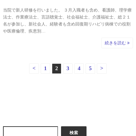
当院で新人研修を行いました。 ３月入職者も含め、看護師、理学療
法士、作業療法士、言語聴覚士、社会福祉士、介護福祉士、総２１
名が参加し、新社会人、経験者も含め回復期リハビリ病棟での役割
や医療倫理、疾患別…
続きを読む
投
<
1
2
3
4
5
>
稿
の
ペ
ー
ジ
検索